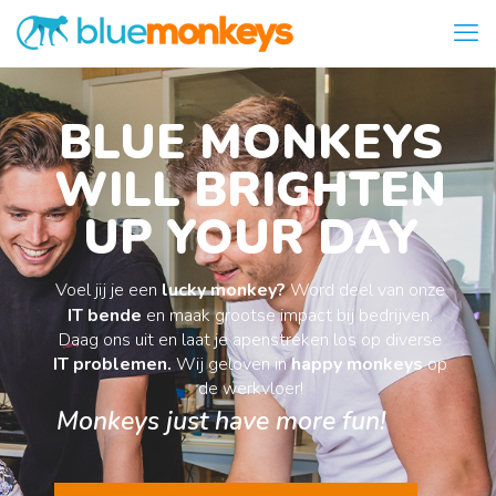
BLUE MONKEYS
WILL BRIGHTEN
UP YOUR DAY
Voel jij je een
lucky monkey?
Word deel van onze
IT bende
en maak grootse impact bij bedrijven.
Daag ons uit en laat je apenstreken los op diverse
IT problemen.
Wij geloven in
happy monkeys
op
de werkvloer!
Monkeys just have more fun!