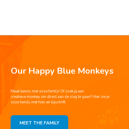
Our Happy Blue Monkeys
Maak kennis met onze family! Of zoek jij een
creatieve
monkey
om direct aan de slag te gaan? Hier zie je
onze
f
amily met foto en bijschrift.
MEET THE FAMILY