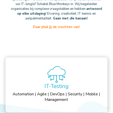
uw IT-Jungle? Schakel Blue Monkeys in. Wij begeleiden
organisaties bij complexe vraagstukken en hebben
antwoord
op elke uitdaging
! Ervaring, creativiteit, IT-kennis en
aanpakmentaliteit.
Gaan met die banaan!
Wat ik het mooiste vind aan het testvak?
Daar pluk jij de vruchten van!
Testen automatiseren. Hierdoor gaat de
kwaliteit van het product omhoog, snelle
feedback, spendeer je minder tijd aan
‘makkelijke’ taken en kan je volledig focussen
op het wegnemen van risico’s en het
ontwikkelen van het beste product.
ROBIN LOVINK
Test Engineer
IT-Testing
Automation | Agile | DevOps | Security | Mobile |
Management