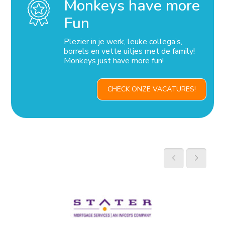
Monkeys have more
Fun
Plezier in je werk, leuke collega’s,
borrels en vette uitjes met de family!
Monkeys just have more fun!
CHECK ONZE VACATURES!